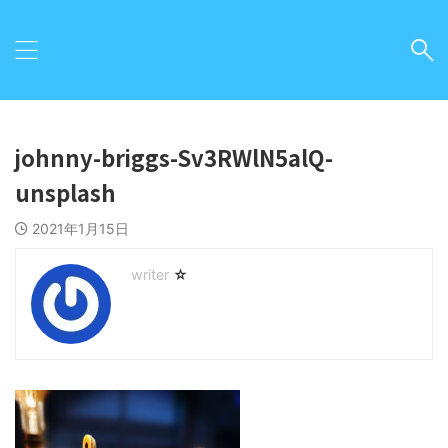
johnny-briggs-Sv3RWlN5alQ-
unsplash
2021年1月15日
☆