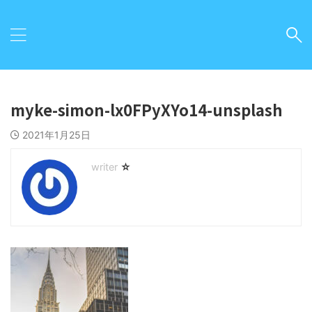
myke-simon-lx0FPyXYo14-unsplash
2021年1月25日
☆