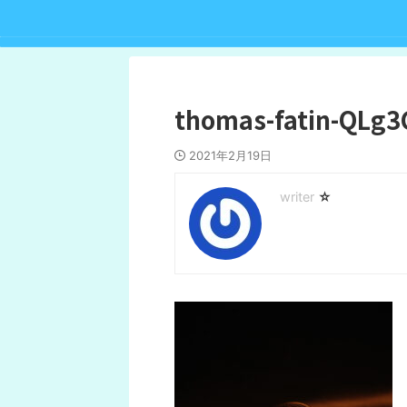
thomas-fatin-QLg3
2021年2月19日
☆